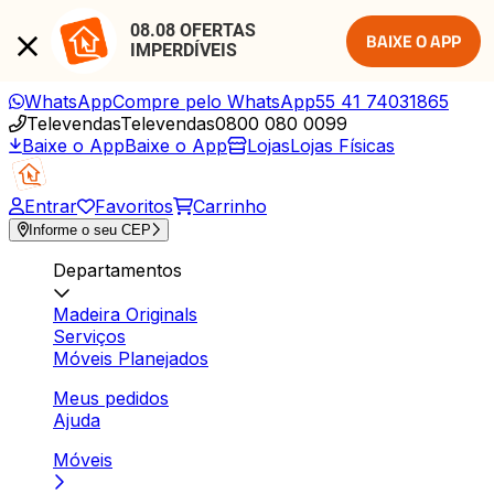
08.08 OFERTAS 
BAIXE O APP
IMPERDÍVEIS
WhatsApp
Compre pelo WhatsApp
55 41 74031865
Televendas
Televendas
0800 080 0099
Baixe o App
Baixe o App
Lojas
Lojas Físicas
Entrar
Favoritos
Carrinho
Informe o seu CEP
Departamentos
Madeira Originals
Serviços
Móveis Planejados
Meus pedidos
Ajuda
Móveis