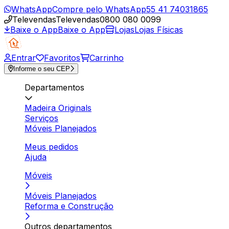
WhatsApp
Compre pelo WhatsApp
55 41 74031865
Televendas
Televendas
0800 080 0099
Baixe o App
Baixe o App
Lojas
Lojas Físicas
Entrar
Favoritos
Carrinho
Informe o seu CEP
Departamentos
Madeira Originals
Serviços
Móveis Planejados
Meus pedidos
Ajuda
Móveis
Móveis Planejados
Reforma e Construção
Outros departamentos