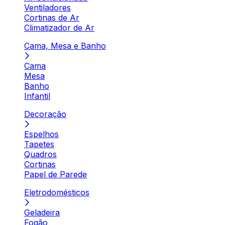
Ventiladores
Cortinas de Ar
Climatizador de Ar
Cama, Mesa e Banho
Cama
Mesa
Banho
Infantil
Decoração
Espelhos
Tapetes
Quadros
Cortinas
Papel de Parede
Eletrodomésticos
Geladeira
Fogão