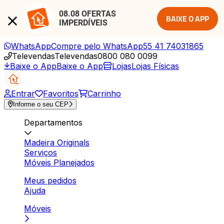
08.08 OFERTAS 
BAIXE O APP
IMPERDÍVEIS
WhatsApp
Compre pelo WhatsApp
55 41 74031865
Televendas
Televendas
0800 080 0099
Baixe o App
Baixe o App
Lojas
Lojas Físicas
Entrar
Favoritos
Carrinho
Informe o seu CEP
Departamentos
Madeira Originals
Serviços
Móveis Planejados
Meus pedidos
Ajuda
Móveis