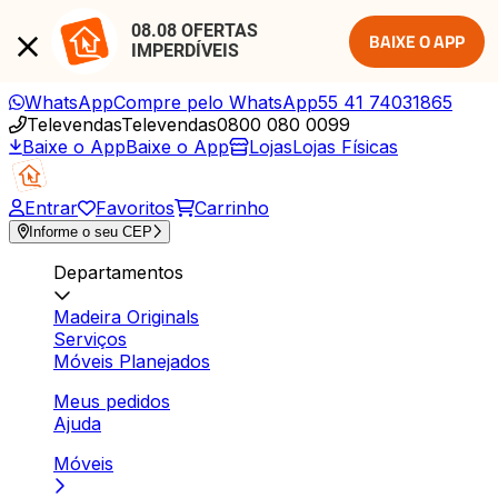
08.08 OFERTAS 
BAIXE O APP
IMPERDÍVEIS
WhatsApp
Compre pelo WhatsApp
55 41 74031865
Televendas
Televendas
0800 080 0099
Baixe o App
Baixe o App
Lojas
Lojas Físicas
Entrar
Favoritos
Carrinho
Informe o seu CEP
Departamentos
Madeira Originals
Serviços
Móveis Planejados
Meus pedidos
Ajuda
Móveis