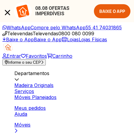
08.08 OFERTAS 
BAIXE O APP
IMPERDÍVEIS
WhatsApp
Compre pelo WhatsApp
55 41 74031865
Televendas
Televendas
0800 080 0099
Baixe o App
Baixe o App
Lojas
Lojas Físicas
Entrar
Favoritos
Carrinho
Informe o seu CEP
Departamentos
Madeira Originals
Serviços
Móveis Planejados
Meus pedidos
Ajuda
Móveis