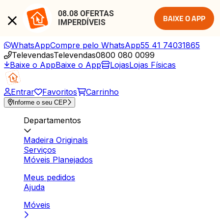
08.08 OFERTAS 
BAIXE O APP
IMPERDÍVEIS
WhatsApp
Compre pelo WhatsApp
55 41 74031865
Televendas
Televendas
0800 080 0099
Baixe o App
Baixe o App
Lojas
Lojas Físicas
Entrar
Favoritos
Carrinho
Informe o seu CEP
Departamentos
Madeira Originals
Serviços
Móveis Planejados
Meus pedidos
Ajuda
Móveis