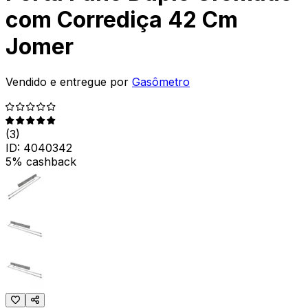
com Corrediça 42 Cm
Jomer
Vendido e entregue por
Gasômetro
(
3
)
ID:
4040342
5% cashback