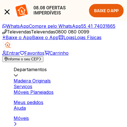
08.08 OFERTAS 
BAIXE O APP
IMPERDÍVEIS
WhatsApp
Compre pelo WhatsApp
55 41 74031865
Televendas
Televendas
0800 080 0099
Baixe o App
Baixe o App
Lojas
Lojas Físicas
Entrar
Favoritos
Carrinho
Informe o seu CEP
Departamentos
Madeira Originals
Serviços
Móveis Planejados
Meus pedidos
Ajuda
Móveis