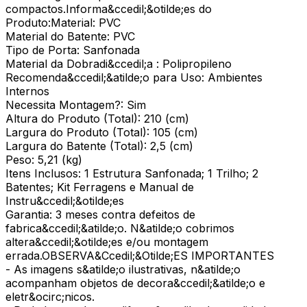
compactos.Informa&ccedil;&otilde;es do
Produto:Material: PVC
Material do Batente: PVC
Tipo de Porta: Sanfonada
Material da Dobradi&ccedil;a : Polipropileno
Recomenda&ccedil;&atilde;o para Uso: Ambientes
Internos
Necessita Montagem?: Sim
Altura do Produto (Total): 210 (cm)
Largura do Produto (Total): 105 (cm)
Largura do Batente (Total): 2,5 (cm)
Peso: 5,21 (kg)
Itens Inclusos: 1 Estrutura Sanfonada; 1 Trilho; 2
Batentes; Kit Ferragens e Manual de
Instru&ccedil;&otilde;es
Garantia: 3 meses contra defeitos de
fabrica&ccedil;&atilde;o. N&atilde;o cobrimos
altera&ccedil;&otilde;es e/ou montagem
errada.OBSERVA&Ccedil;&Otilde;ES IMPORTANTES
- As imagens s&atilde;o ilustrativas, n&atilde;o
acompanham objetos de decora&ccedil;&atilde;o e
eletr&ocirc;nicos.