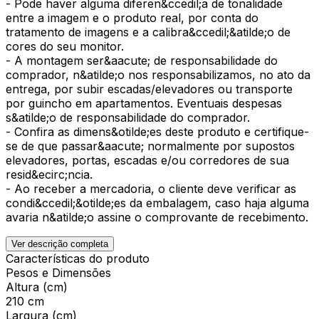
- Pode haver alguma diferen&ccedil;a de tonalidade
entre a imagem e o produto real, por conta do
tratamento de imagens e a calibra&ccedil;&atilde;o de
cores do seu monitor.
- A montagem ser&aacute; de responsabilidade do
comprador, n&atilde;o nos responsabilizamos, no ato da
entrega, por subir escadas/elevadores ou transporte
por guincho em apartamentos. Eventuais despesas
s&atilde;o de responsabilidade do comprador.
- Confira as dimens&otilde;es deste produto e certifique-
se de que passar&aacute; normalmente por supostos
elevadores, portas, escadas e/ou corredores de sua
resid&ecirc;ncia.
- Ao receber a mercadoria, o cliente deve verificar as
condi&ccedil;&otilde;es da embalagem, caso haja alguma
avaria n&atilde;o assine o comprovante de recebimento.
Ver descrição completa
Características do produto
Pesos e Dimensões
Altura (cm)
210 cm
Largura (cm)