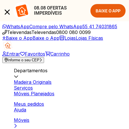
08.08 OFERTAS 
BAIXE O APP
IMPERDÍVEIS
WhatsApp
Compre pelo WhatsApp
55 41 74031865
Televendas
Televendas
0800 080 0099
Baixe o App
Baixe o App
Lojas
Lojas Físicas
Entrar
Favoritos
Carrinho
Informe o seu CEP
Departamentos
Madeira Originals
Serviços
Móveis Planejados
Meus pedidos
Ajuda
Móveis