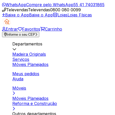
WhatsApp
Compre pelo WhatsApp
55 41 74031865
Televendas
Televendas
0800 080 0099
Baixe o App
Baixe o App
Lojas
Lojas Físicas
Entrar
Favoritos
Carrinho
Informe o seu CEP
Departamentos
Madeira Originals
Serviços
Móveis Planejados
Meus pedidos
Ajuda
Móveis
Móveis Planejados
Reforma e Construção
Outros departamentos