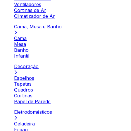
Ventiladores
Cortinas de Ar
Climatizador de Ar
Cama, Mesa e Banho
Cama
Mesa
Banho
Infantil
Decoração
Espelhos
Tapetes
Quadros
Cortinas
Papel de Parede
Eletrodomésticos
Geladeira
Fogão