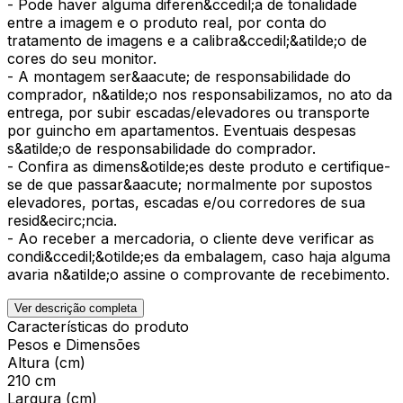
- Pode haver alguma diferen&ccedil;a de tonalidade
entre a imagem e o produto real, por conta do
tratamento de imagens e a calibra&ccedil;&atilde;o de
cores do seu monitor.
- A montagem ser&aacute; de responsabilidade do
comprador, n&atilde;o nos responsabilizamos, no ato da
entrega, por subir escadas/elevadores ou transporte
por guincho em apartamentos. Eventuais despesas
s&atilde;o de responsabilidade do comprador.
- Confira as dimens&otilde;es deste produto e certifique-
se de que passar&aacute; normalmente por supostos
elevadores, portas, escadas e/ou corredores de sua
resid&ecirc;ncia.
- Ao receber a mercadoria, o cliente deve verificar as
condi&ccedil;&otilde;es da embalagem, caso haja alguma
avaria n&atilde;o assine o comprovante de recebimento.
Ver descrição completa
Características do produto
Pesos e Dimensões
Altura (cm)
210 cm
Largura (cm)