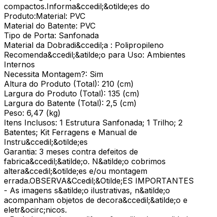
compactos.Informa&ccedil;&otilde;es do
Produto:Material: PVC
Material do Batente: PVC
Tipo de Porta: Sanfonada
Material da Dobradi&ccedil;a : Polipropileno
Recomenda&ccedil;&atilde;o para Uso: Ambientes
Internos
Necessita Montagem?: Sim
Altura do Produto (Total): 210 (cm)
Largura do Produto (Total): 135 (cm)
Largura do Batente (Total): 2,5 (cm)
Peso: 6,47 (kg)
Itens Inclusos: 1 Estrutura Sanfonada; 1 Trilho; 2
Batentes; Kit Ferragens e Manual de
Instru&ccedil;&otilde;es
Garantia: 3 meses contra defeitos de
fabrica&ccedil;&atilde;o. N&atilde;o cobrimos
altera&ccedil;&otilde;es e/ou montagem
errada.OBSERVA&Ccedil;&Otilde;ES IMPORTANTES
- As imagens s&atilde;o ilustrativas, n&atilde;o
acompanham objetos de decora&ccedil;&atilde;o e
eletr&ocirc;nicos.