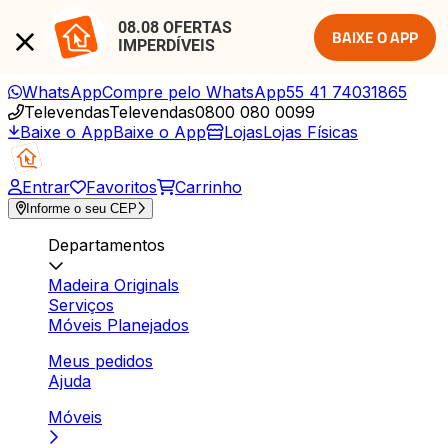
08.08 OFERTAS 
BAIXE O APP
IMPERDÍVEIS
WhatsApp
Compre pelo WhatsApp
55 41 74031865
Televendas
Televendas
0800 080 0099
Baixe o App
Baixe o App
Lojas
Lojas Físicas
Entrar
Favoritos
Carrinho
Informe o seu CEP
Departamentos
Madeira Originals
Serviços
Móveis Planejados
Meus pedidos
Ajuda
Móveis