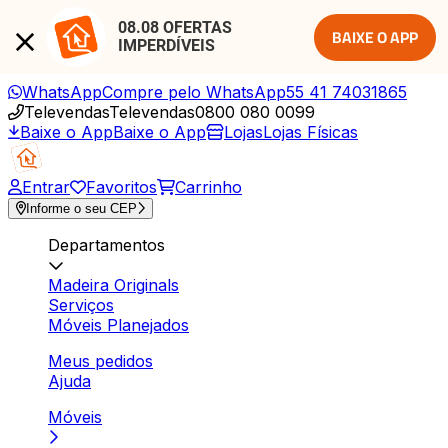
08.08 OFERTAS 
BAIXE O APP
IMPERDÍVEIS
WhatsApp
Compre pelo WhatsApp
55 41 74031865
Televendas
Televendas
0800 080 0099
Baixe o App
Baixe o App
Lojas
Lojas Físicas
Entrar
Favoritos
Carrinho
Informe o seu CEP
Departamentos
Madeira Originals
Serviços
Móveis Planejados
Meus pedidos
Ajuda
Móveis