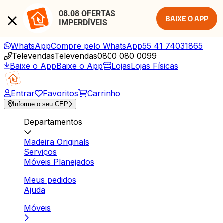
08.08 OFERTAS 
BAIXE O APP
IMPERDÍVEIS
WhatsApp
Compre pelo WhatsApp
55 41 74031865
Televendas
Televendas
0800 080 0099
Baixe o App
Baixe o App
Lojas
Lojas Físicas
Entrar
Favoritos
Carrinho
Informe o seu CEP
Departamentos
Madeira Originals
Serviços
Móveis Planejados
Meus pedidos
Ajuda
Móveis