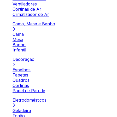
Ventiladores
Cortinas de Ar
Climatizador de Ar
Cama, Mesa e Banho
Cama
Mesa
Banho
Infantil
Decoração
Espelhos
Tapetes
Quadros
Cortinas
Papel de Parede
Eletrodomésticos
Geladeira
Fogão