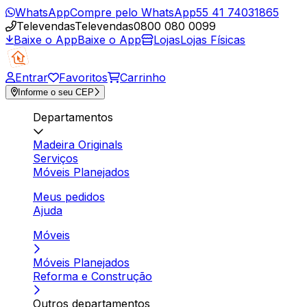
WhatsApp
Compre pelo WhatsApp
55 41 74031865
Televendas
Televendas
0800 080 0099
Baixe o App
Baixe o App
Lojas
Lojas Físicas
Entrar
Favoritos
Carrinho
Informe o seu CEP
Departamentos
Madeira Originals
Serviços
Móveis Planejados
Meus pedidos
Ajuda
Móveis
Móveis Planejados
Reforma e Construção
Outros departamentos