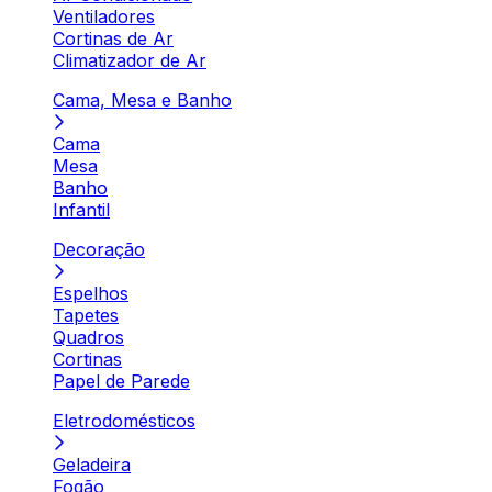
Ventiladores
Cortinas de Ar
Climatizador de Ar
Cama, Mesa e Banho
Cama
Mesa
Banho
Infantil
Decoração
Espelhos
Tapetes
Quadros
Cortinas
Papel de Parede
Eletrodomésticos
Geladeira
Fogão