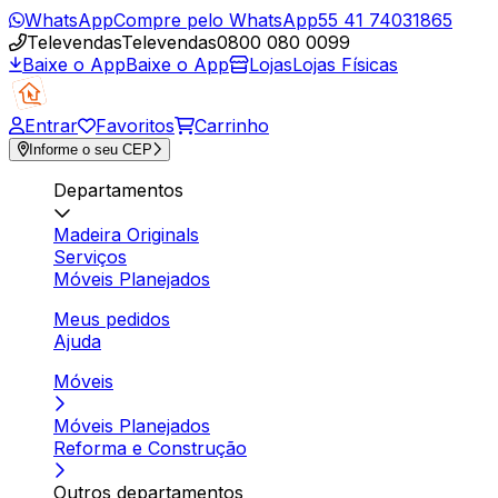
WhatsApp
Compre pelo WhatsApp
55 41 74031865
Televendas
Televendas
0800 080 0099
Baixe o App
Baixe o App
Lojas
Lojas Físicas
Entrar
Favoritos
Carrinho
Informe o seu CEP
Departamentos
Madeira Originals
Serviços
Móveis Planejados
Meus pedidos
Ajuda
Móveis
Móveis Planejados
Reforma e Construção
Outros departamentos