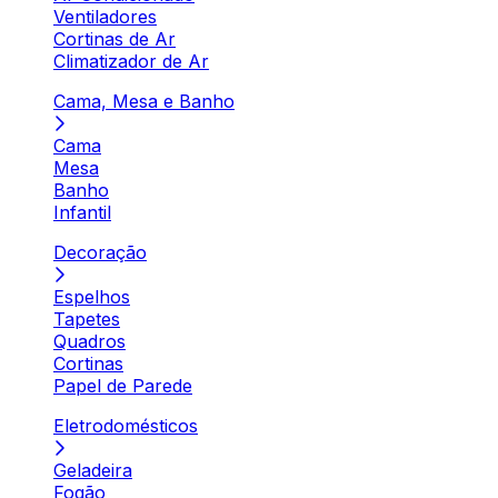
Ventiladores
Cortinas de Ar
Climatizador de Ar
Cama, Mesa e Banho
Cama
Mesa
Banho
Infantil
Decoração
Espelhos
Tapetes
Quadros
Cortinas
Papel de Parede
Eletrodomésticos
Geladeira
Fogão