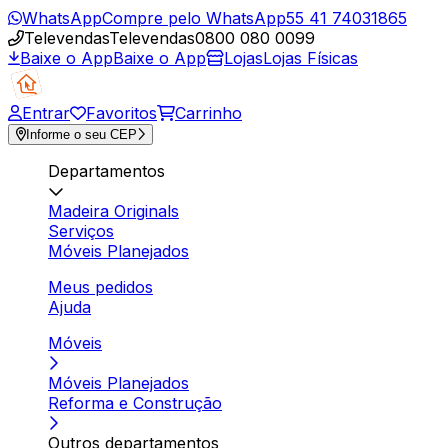
WhatsApp
Compre pelo WhatsApp
55 41 74031865
Televendas
Televendas
0800 080 0099
Baixe o App
Baixe o App
Lojas
Lojas Físicas
Entrar
Favoritos
Carrinho
Informe o seu CEP
Departamentos
Madeira Originals
Serviços
Móveis Planejados
Meus pedidos
Ajuda
Móveis
Móveis Planejados
Reforma e Construção
Outros departamentos