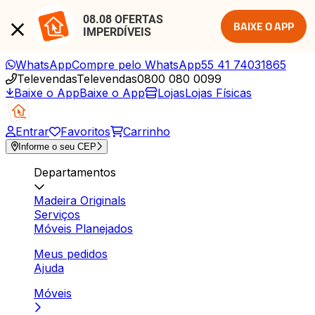
08.08 OFERTAS 
BAIXE O APP
IMPERDÍVEIS
WhatsApp
Compre pelo WhatsApp
55 41 74031865
Televendas
Televendas
0800 080 0099
Baixe o App
Baixe o App
Lojas
Lojas Físicas
Entrar
Favoritos
Carrinho
Informe o seu CEP
Departamentos
Madeira Originals
Serviços
Móveis Planejados
Meus pedidos
Ajuda
Móveis