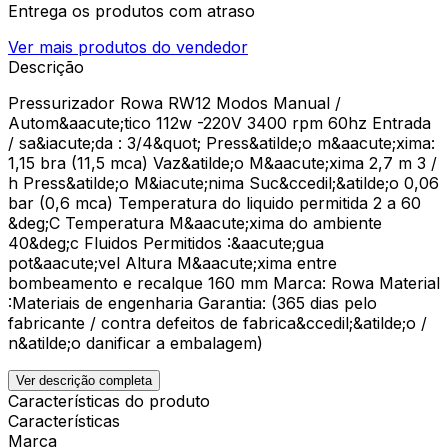
Entrega os produtos com atraso
Ver mais produtos do vendedor
Descrição
Pressurizador Rowa RW12 Modos Manual /
Autom&aacute;tico 112w -220V 3400 rpm 60hz Entrada
/ sa&iacute;da : 3/4&quot; Press&atilde;o m&aacute;xima:
1,15 bra (11,5 mca) Vaz&atilde;o M&aacute;xima 2,7 m 3 /
h Press&atilde;o M&iacute;nima Suc&ccedil;&atilde;o 0,06
bar (0,6 mca) Temperatura do liquido permitida 2 a 60
&deg;C Temperatura M&aacute;xima do ambiente
40&deg;c Fluidos Permitidos :&aacute;gua
pot&aacute;vel Altura M&aacute;xima entre
bombeamento e recalque 160 mm Marca: Rowa Material
:Materiais de engenharia Garantia: (365 dias pelo
fabricante / contra defeitos de fabrica&ccedil;&atilde;o /
n&atilde;o danificar a embalagem)
Ver descrição completa
Características do produto
Características
Marca