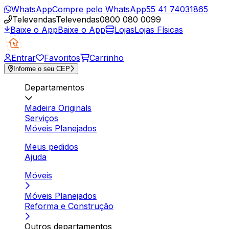
WhatsApp
Compre pelo WhatsApp
55 41 74031865
Televendas
Televendas
0800 080 0099
Baixe o App
Baixe o App
Lojas
Lojas Físicas
Entrar
Favoritos
Carrinho
Informe o seu CEP
Departamentos
Madeira Originals
Serviços
Móveis Planejados
Meus pedidos
Ajuda
Móveis
Móveis Planejados
Reforma e Construção
Outros departamentos