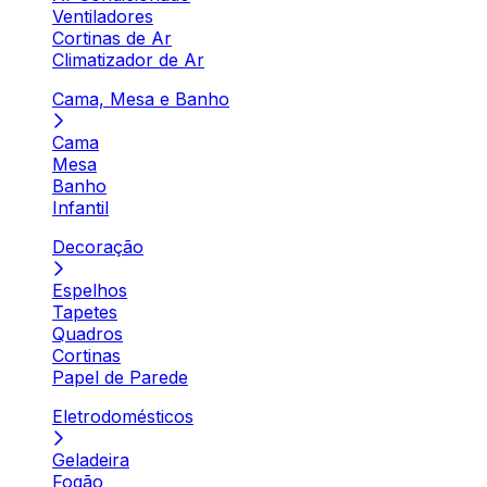
Ventiladores
Cortinas de Ar
Climatizador de Ar
Cama, Mesa e Banho
Cama
Mesa
Banho
Infantil
Decoração
Espelhos
Tapetes
Quadros
Cortinas
Papel de Parede
Eletrodomésticos
Geladeira
Fogão