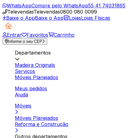
WhatsApp
Compre pelo WhatsApp
55 41 74031865
Televendas
Televendas
0800 080 0099
Baixe o App
Baixe o App
Lojas
Lojas Físicas
Entrar
Favoritos
Carrinho
Informe o seu CEP
Departamentos
Madeira Originals
Serviços
Móveis Planejados
Meus pedidos
Ajuda
Móveis
Móveis Planejados
Reforma e Construção
Outros departamentos