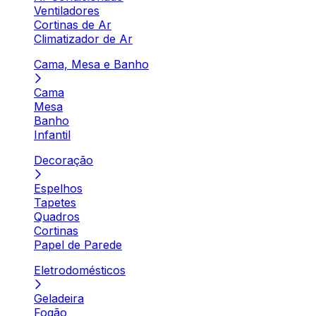
Ventiladores
Cortinas de Ar
Climatizador de Ar
Cama, Mesa e Banho
Cama
Mesa
Banho
Infantil
Decoração
Espelhos
Tapetes
Quadros
Cortinas
Papel de Parede
Eletrodomésticos
Geladeira
Fogão