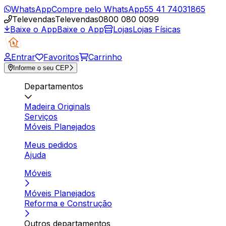
WhatsApp
Compre pelo WhatsApp
55 41 74031865
Televendas
Televendas
0800 080 0099
Baixe o App
Baixe o App
Lojas
Lojas Físicas
Entrar
Favoritos
Carrinho
Informe o seu CEP
Departamentos
Madeira Originals
Serviços
Móveis Planejados
Meus pedidos
Ajuda
Móveis
Móveis Planejados
Reforma e Construção
Outros departamentos