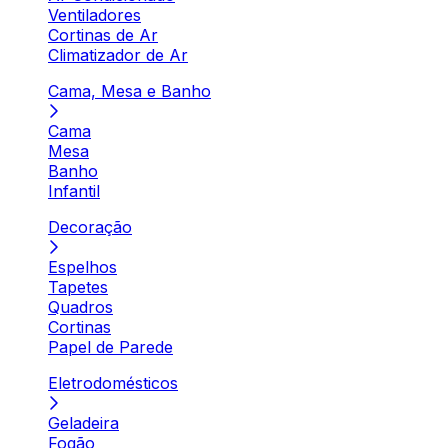
Ventiladores
Cortinas de Ar
Climatizador de Ar
Cama, Mesa e Banho
Cama
Mesa
Banho
Infantil
Decoração
Espelhos
Tapetes
Quadros
Cortinas
Papel de Parede
Eletrodomésticos
Geladeira
Fogão