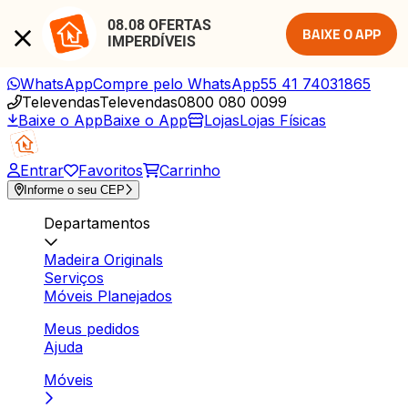
08.08 OFERTAS 
BAIXE O APP
IMPERDÍVEIS
WhatsApp
Compre pelo WhatsApp
55 41 74031865
Televendas
Televendas
0800 080 0099
Baixe o App
Baixe o App
Lojas
Lojas Físicas
Entrar
Favoritos
Carrinho
Informe o seu CEP
Departamentos
Madeira Originals
Serviços
Móveis Planejados
Meus pedidos
Ajuda
Móveis