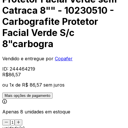
Catraca 8"" - 10230510 -
Carbografite Protetor
Facial Verde S/c
8"carbogra
Vendido e entregue por
Copafer
ID:
244464219
R$
86
,
57
ou
1
x de
R$ 86,57
sem juros
Mais opções de pagamento
Apenas 8 unidades em estoque