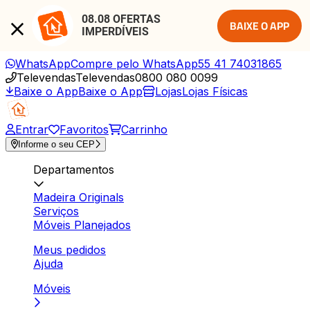
08.08 OFERTAS 
BAIXE O APP
IMPERDÍVEIS
WhatsApp
Compre pelo WhatsApp
55 41 74031865
Televendas
Televendas
0800 080 0099
Baixe o App
Baixe o App
Lojas
Lojas Físicas
Entrar
Favoritos
Carrinho
Informe o seu CEP
Departamentos
Madeira Originals
Serviços
Móveis Planejados
Meus pedidos
Ajuda
Móveis