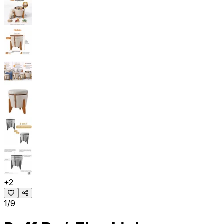
+
2
1/9