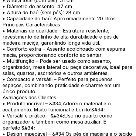
• Altura total (com pés): 51 cm
• Diâmetro do assento: 47 cm
• Altura do baú (sem pés): 28 cm
• Capacidade do baú: Aproximadamente 20 litros
Principais Características
• Materiais de qualidade – Estrutura resistente,
revestimento de linho de alta durabilidade e pés de
madeira maciça, garantindo longa vida útil.
• Conforto extra – Assento acolchoado com espuma
macia, proporcionando conforto ao sentar.
• Multifunção – Pode ser usado como assento,
organizador, mesa lateral ou peça decorativa, ideal para
salas, quartos, escritórios e outros ambientes.
• Compacto e versátil – Perfeito para pequenos
espaços, combinando praticidade e charme em um
único produto.
Avaliações dos Clientes
• Produto incrível – &#34;Adorei o material e o
acabamento. Muito funcional e bonito!&#34;
• Versátil e prático – &#34;Uso no quarto como
organizador e também como mesa auxiliar. É
perfeito!&#34;
• Design impecável – &#34;Os pés de madeira e o tecido