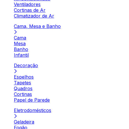
Ventiladores
Cortinas de Ar
Climatizador de Ar
Cama, Mesa e Banho
Cama
Mesa
Banho
Infantil
Decoração
Espelhos
Tapetes
Quadros
Cortinas
Papel de Parede
Eletrodomésticos
Geladeira
Fogão