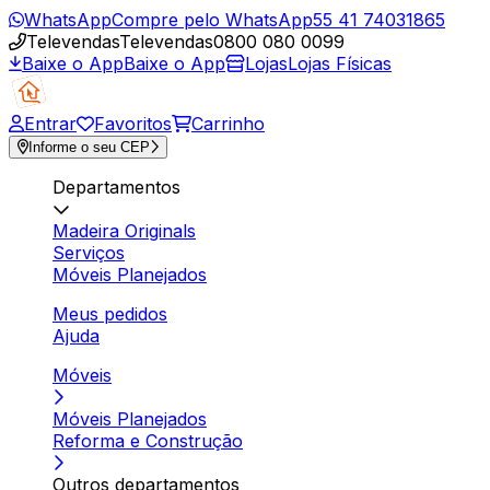
WhatsApp
Compre pelo WhatsApp
55 41 74031865
Televendas
Televendas
0800 080 0099
Baixe o App
Baixe o App
Lojas
Lojas Físicas
Entrar
Favoritos
Carrinho
Informe o seu CEP
Departamentos
Madeira Originals
Serviços
Móveis Planejados
Meus pedidos
Ajuda
Móveis
Móveis Planejados
Reforma e Construção
Outros departamentos