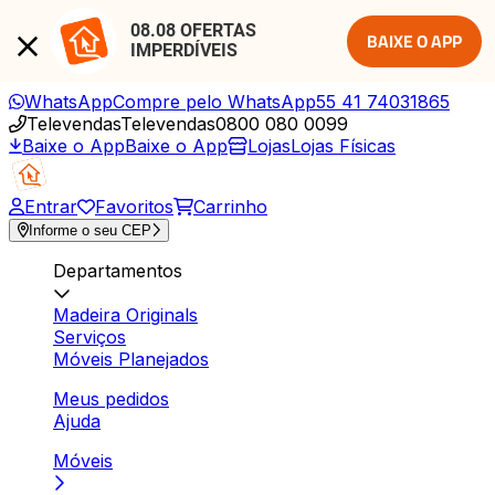
08.08 OFERTAS 
BAIXE O APP
IMPERDÍVEIS
WhatsApp
Compre pelo WhatsApp
55 41 74031865
Televendas
Televendas
0800 080 0099
Baixe o App
Baixe o App
Lojas
Lojas Físicas
Entrar
Favoritos
Carrinho
Informe o seu CEP
Departamentos
Madeira Originals
Serviços
Móveis Planejados
Meus pedidos
Ajuda
Móveis