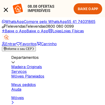
08.08 OFERTAS 
BAIXE O APP
IMPERDÍVEIS
WhatsApp
Compre pelo WhatsApp
55 41 74031865
Televendas
Televendas
0800 080 0099
Baixe o App
Baixe o App
Lojas
Lojas Físicas
Entrar
Favoritos
Carrinho
Informe o seu CEP
Departamentos
Madeira Originals
Serviços
Móveis Planejados
Meus pedidos
Ajuda
Móveis