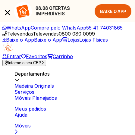
08.08 OFERTAS 
BAIXE O APP
IMPERDÍVEIS
WhatsApp
Compre pelo WhatsApp
55 41 74031865
Televendas
Televendas
0800 080 0099
Baixe o App
Baixe o App
Lojas
Lojas Físicas
Entrar
Favoritos
Carrinho
Informe o seu CEP
Departamentos
Madeira Originals
Serviços
Móveis Planejados
Meus pedidos
Ajuda
Móveis