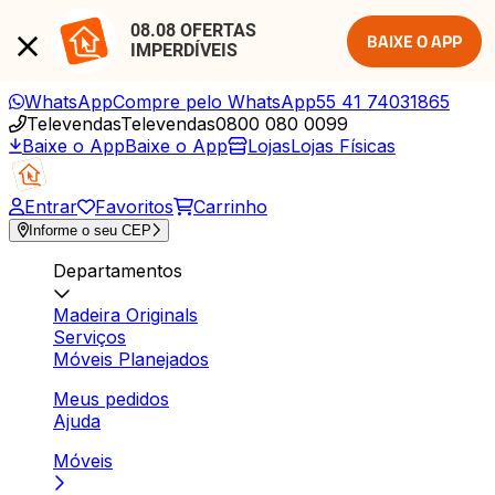
08.08 OFERTAS 
BAIXE O APP
IMPERDÍVEIS
WhatsApp
Compre pelo WhatsApp
55 41 74031865
Televendas
Televendas
0800 080 0099
Baixe o App
Baixe o App
Lojas
Lojas Físicas
Entrar
Favoritos
Carrinho
Informe o seu CEP
Departamentos
Madeira Originals
Serviços
Móveis Planejados
Meus pedidos
Ajuda
Móveis