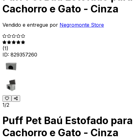
Cachorro e Gato - Cinza
Vendido e entregue por
Negromonte Store
(
1
)
ID:
829357260
1/2
Puff Pet Baú Estofado para
Cachorro e Gato - Cinza