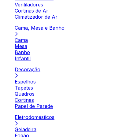
Ventiladores
Cortinas de Ar
Climatizador de Ar
Cama, Mesa e Banho
Cama
Mesa
Banho
Infantil
Decoração
Espelhos
Tapetes
Quadros
Cortinas
Papel de Parede
Eletrodomésticos
Geladeira
Fogão