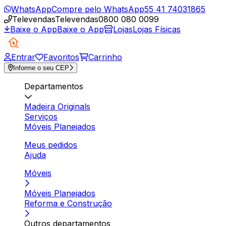
WhatsApp
Compre pelo WhatsApp
55 41 74031865
Televendas
Televendas
0800 080 0099
Baixe o App
Baixe o App
Lojas
Lojas Físicas
Entrar
Favoritos
Carrinho
Informe o seu CEP
Departamentos
Madeira Originals
Serviços
Móveis Planejados
Meus pedidos
Ajuda
Móveis
Móveis Planejados
Reforma e Construção
Outros departamentos