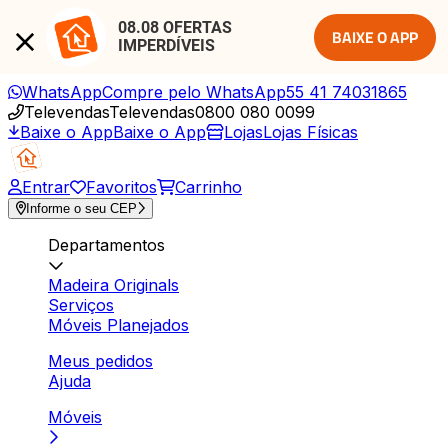
08.08 OFERTAS 
BAIXE O APP
IMPERDÍVEIS
WhatsApp
Compre pelo WhatsApp
55 41 74031865
Televendas
Televendas
0800 080 0099
Baixe o App
Baixe o App
Lojas
Lojas Físicas
Entrar
Favoritos
Carrinho
Informe o seu CEP
Departamentos
Madeira Originals
Serviços
Móveis Planejados
Meus pedidos
Ajuda
Móveis