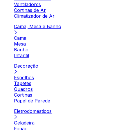
Ventiladores
Cortinas de Ar
Climatizador de Ar
Cama, Mesa e Banho
Cama
Mesa
Banho
Infantil
Decoração
Espelhos
Tapetes
Quadros
Cortinas
Papel de Parede
Eletrodomésticos
Geladeira
Fogão