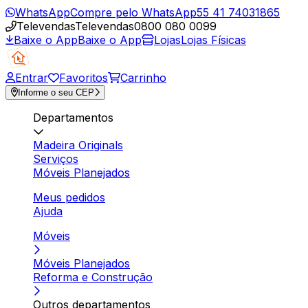
WhatsApp
Compre pelo WhatsApp
55 41 74031865
Televendas
Televendas
0800 080 0099
Baixe o App
Baixe o App
Lojas
Lojas Físicas
Entrar
Favoritos
Carrinho
Informe o seu CEP
Departamentos
Madeira Originals
Serviços
Móveis Planejados
Meus pedidos
Ajuda
Móveis
Móveis Planejados
Reforma e Construção
Outros departamentos