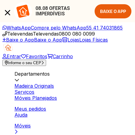
08.08 OFERTAS 
BAIXE O APP
IMPERDÍVEIS
WhatsApp
Compre pelo WhatsApp
55 41 74031865
Televendas
Televendas
0800 080 0099
Baixe o App
Baixe o App
Lojas
Lojas Físicas
Entrar
Favoritos
Carrinho
Informe o seu CEP
Departamentos
Madeira Originals
Serviços
Móveis Planejados
Meus pedidos
Ajuda
Móveis