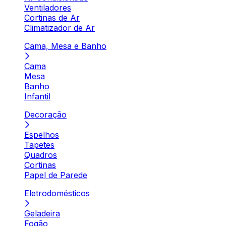
Ventiladores
Cortinas de Ar
Climatizador de Ar
Cama, Mesa e Banho
Cama
Mesa
Banho
Infantil
Decoração
Espelhos
Tapetes
Quadros
Cortinas
Papel de Parede
Eletrodomésticos
Geladeira
Fogão