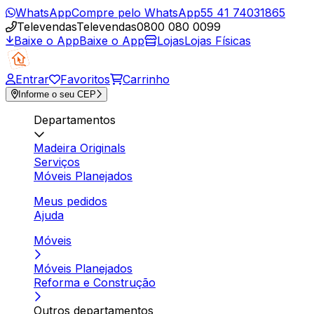
WhatsApp
Compre pelo WhatsApp
55 41 74031865
Televendas
Televendas
0800 080 0099
Baixe o App
Baixe o App
Lojas
Lojas Físicas
Entrar
Favoritos
Carrinho
Informe o seu CEP
Departamentos
Madeira Originals
Serviços
Móveis Planejados
Meus pedidos
Ajuda
Móveis
Móveis Planejados
Reforma e Construção
Outros departamentos