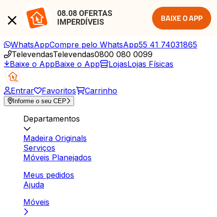
08.08 OFERTAS 
BAIXE O APP
IMPERDÍVEIS
WhatsApp
Compre pelo WhatsApp
55 41 74031865
Televendas
Televendas
0800 080 0099
Baixe o App
Baixe o App
Lojas
Lojas Físicas
Entrar
Favoritos
Carrinho
Informe o seu CEP
Departamentos
Madeira Originals
Serviços
Móveis Planejados
Meus pedidos
Ajuda
Móveis