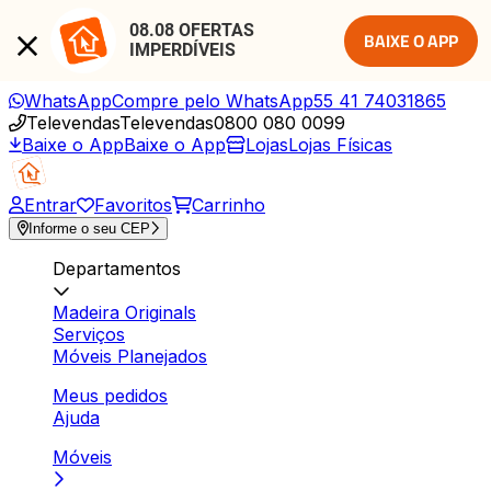
08.08 OFERTAS 
BAIXE O APP
IMPERDÍVEIS
WhatsApp
Compre pelo WhatsApp
55 41 74031865
Televendas
Televendas
0800 080 0099
Baixe o App
Baixe o App
Lojas
Lojas Físicas
Entrar
Favoritos
Carrinho
Informe o seu CEP
Departamentos
Madeira Originals
Serviços
Móveis Planejados
Meus pedidos
Ajuda
Móveis