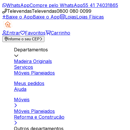
WhatsApp
Compre pelo WhatsApp
55 41 74031865
Televendas
Televendas
0800 080 0099
Baixe o App
Baixe o App
Lojas
Lojas Físicas
Entrar
Favoritos
Carrinho
Informe o seu CEP
Departamentos
Madeira Originals
Serviços
Móveis Planejados
Meus pedidos
Ajuda
Móveis
Móveis Planejados
Reforma e Construção
Outros departamentos