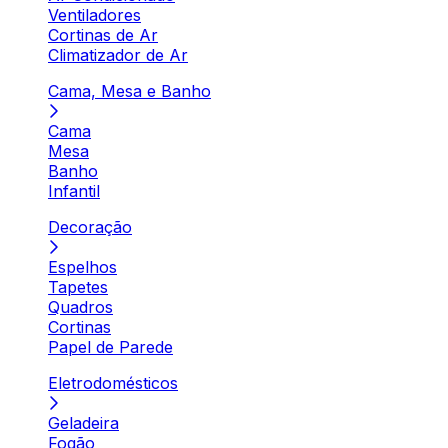
Ventiladores
Cortinas de Ar
Climatizador de Ar
Cama, Mesa e Banho
Cama
Mesa
Banho
Infantil
Decoração
Espelhos
Tapetes
Quadros
Cortinas
Papel de Parede
Eletrodomésticos
Geladeira
Fogão