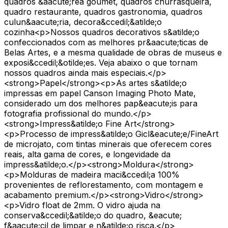
quadros &aacute;rea goumet, quadros churrasqueira,
quadro restaurante, quadros gastronomia, quadros
culun&aacute;ria, decora&ccedil;&atilde;o
cozinha<p>Nossos quadros decorativos s&atilde;o
confeccionados com as melhores pr&aacute;ticas de
Belas Artes, e a mesma qualidade de obras de museus e
exposi&ccedil;&otilde;es. Veja abaixo o que tornam
nossos quadros ainda mais especiais.</p>
<strong>Papel</strong><p>As artes s&atilde;o
impressas em papel Canson Imaging Photo Mate,
considerado um dos melhores pap&eacute;is para
fotografia profissional do mundo.</p>
<strong>Impress&atilde;o Fine Art</strong>
<p>Processo de impress&atilde;o Gicl&eacute;e/FineArt
de microjato, com tintas minerais que oferecem cores
reais, alta gama de cores, e longevidade da
impress&atilde;o.</p><strong>Moldura</strong>
<p>Molduras de madeira maci&ccedil;a 100%
provenientes de reflorestamento, com montagem e
acabamento premium.</p><strong>Vidro</strong>
<p>Vidro float de 2mm. O vidro ajuda na
conserva&ccedil;&atilde;o do quadro, &eacute;
f&aacute;cil de limpar e n&atilde;o risca.</p>