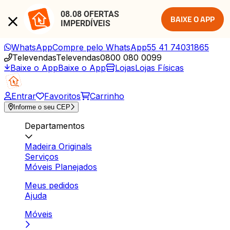
08.08 OFERTAS 
BAIXE O APP
IMPERDÍVEIS
WhatsApp
Compre pelo WhatsApp
55 41 74031865
Televendas
Televendas
0800 080 0099
Baixe o App
Baixe o App
Lojas
Lojas Físicas
Entrar
Favoritos
Carrinho
Informe o seu CEP
Departamentos
Madeira Originals
Serviços
Móveis Planejados
Meus pedidos
Ajuda
Móveis