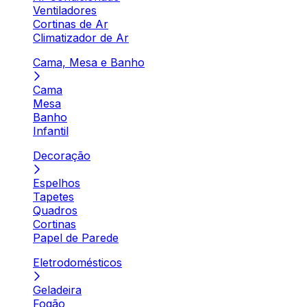
Ventiladores
Cortinas de Ar
Climatizador de Ar
Cama, Mesa e Banho
Cama
Mesa
Banho
Infantil
Decoração
Espelhos
Tapetes
Quadros
Cortinas
Papel de Parede
Eletrodomésticos
Geladeira
Fogão