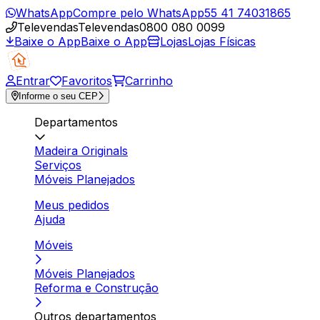
WhatsApp
Compre pelo WhatsApp
55 41 74031865
Televendas
Televendas
0800 080 0099
Baixe o App
Baixe o App
Lojas
Lojas Físicas
Entrar
Favoritos
Carrinho
Informe o seu CEP
Departamentos
Madeira Originals
Serviços
Móveis Planejados
Meus pedidos
Ajuda
Móveis
Móveis Planejados
Reforma e Construção
Outros departamentos