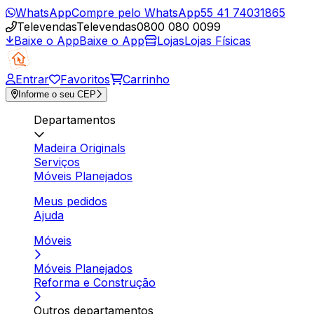
WhatsApp
Compre pelo WhatsApp
55 41 74031865
Televendas
Televendas
0800 080 0099
Baixe o App
Baixe o App
Lojas
Lojas Físicas
Entrar
Favoritos
Carrinho
Informe o seu CEP
Departamentos
Madeira Originals
Serviços
Móveis Planejados
Meus pedidos
Ajuda
Móveis
Móveis Planejados
Reforma e Construção
Outros departamentos