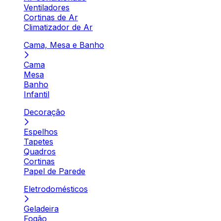
Ventiladores
Cortinas de Ar
Climatizador de Ar
Cama, Mesa e Banho
Cama
Mesa
Banho
Infantil
Decoração
Espelhos
Tapetes
Quadros
Cortinas
Papel de Parede
Eletrodomésticos
Geladeira
Fogão