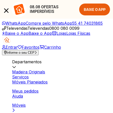
08.08 OFERTAS 
BAIXE O APP
IMPERDÍVEIS
WhatsApp
Compre pelo WhatsApp
55 41 74031865
Televendas
Televendas
0800 080 0099
Baixe o App
Baixe o App
Lojas
Lojas Físicas
Entrar
Favoritos
Carrinho
Informe o seu CEP
Departamentos
Madeira Originals
Serviços
Móveis Planejados
Meus pedidos
Ajuda
Móveis