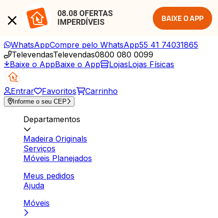
08.08 OFERTAS 
BAIXE O APP
IMPERDÍVEIS
WhatsApp
Compre pelo WhatsApp
55 41 74031865
Televendas
Televendas
0800 080 0099
Baixe o App
Baixe o App
Lojas
Lojas Físicas
Entrar
Favoritos
Carrinho
Informe o seu CEP
Departamentos
Madeira Originals
Serviços
Móveis Planejados
Meus pedidos
Ajuda
Móveis