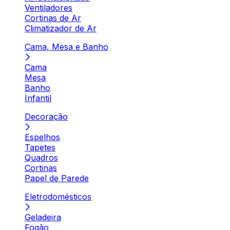
Ventiladores
Cortinas de Ar
Climatizador de Ar
Cama, Mesa e Banho
Cama
Mesa
Banho
Infantil
Decoração
Espelhos
Tapetes
Quadros
Cortinas
Papel de Parede
Eletrodomésticos
Geladeira
Fogão