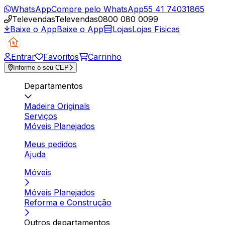
WhatsApp
Compre pelo WhatsApp
55 41 74031865
Televendas
Televendas
0800 080 0099
Baixe o App
Baixe o App
Lojas
Lojas Físicas
Entrar
Favoritos
Carrinho
Informe o seu CEP
Departamentos
Madeira Originals
Serviços
Móveis Planejados
Meus pedidos
Ajuda
Móveis
Móveis Planejados
Reforma e Construção
Outros departamentos