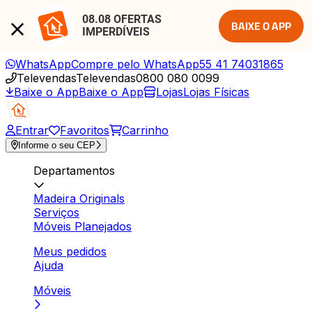
08.08 OFERTAS 
BAIXE O APP
IMPERDÍVEIS
WhatsApp
Compre pelo WhatsApp
55 41 74031865
Televendas
Televendas
0800 080 0099
Baixe o App
Baixe o App
Lojas
Lojas Físicas
Entrar
Favoritos
Carrinho
Informe o seu CEP
Departamentos
Madeira Originals
Serviços
Móveis Planejados
Meus pedidos
Ajuda
Móveis