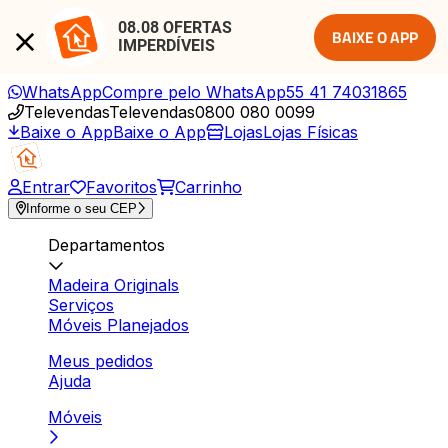
08.08 OFERTAS 
BAIXE O APP
IMPERDÍVEIS
WhatsApp
Compre pelo WhatsApp
55 41 74031865
Televendas
Televendas
0800 080 0099
Baixe o App
Baixe o App
Lojas
Lojas Físicas
Entrar
Favoritos
Carrinho
Informe o seu CEP
Departamentos
Madeira Originals
Serviços
Móveis Planejados
Meus pedidos
Ajuda
Móveis