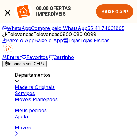
08.08 OFERTAS 
BAIXE O APP
IMPERDÍVEIS
WhatsApp
Compre pelo WhatsApp
55 41 74031865
Televendas
Televendas
0800 080 0099
Baixe o App
Baixe o App
Lojas
Lojas Físicas
Entrar
Favoritos
Carrinho
Informe o seu CEP
Departamentos
Madeira Originals
Serviços
Móveis Planejados
Meus pedidos
Ajuda
Móveis