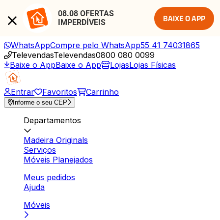
08.08 OFERTAS 
BAIXE O APP
IMPERDÍVEIS
WhatsApp
Compre pelo WhatsApp
55 41 74031865
Televendas
Televendas
0800 080 0099
Baixe o App
Baixe o App
Lojas
Lojas Físicas
Entrar
Favoritos
Carrinho
Informe o seu CEP
Departamentos
Madeira Originals
Serviços
Móveis Planejados
Meus pedidos
Ajuda
Móveis