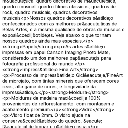
m&uacute;sica, quadro decorativo de m&uacute;sica,
quadro musical, quadro filmes classicos, quadros de
rock, quadro musicais, quadros decorativos
musicais<p>Nossos quadros decorativos s&atilde;o
confeccionados com as melhores pr&aacute;ticas de
Belas Artes, e a mesma qualidade de obras de museus e
exposi&ccedil;&otilde;es. Veja abaixo o que tornam
nossos quadros ainda mais especiais.</p>
<strong>Papel</strong><p>As artes s&atilde;o
impressas em papel Canson Imaging Photo Mate,
considerado um dos melhores pap&eacute;is para
fotografia profissional do mundo.</p>
<strong>Impress&atilde;o Fine Art</strong>
<p>Processo de impress&atilde;o Gicl&eacute;e/FineArt
de microjato, com tintas minerais que oferecem cores
reais, alta gama de cores, e longevidade da
impress&atilde;o.</p><strong>Moldura</strong>
<p>Molduras de madeira maci&ccedil;a 100%
provenientes de reflorestamento, com montagem e
acabamento premium.</p><strong>Vidro</strong>
<p>Vidro float de 2mm. O vidro ajuda na
conserva&ccedil;&atilde;o do quadro, &eacute;
f&aacute;cil de limpar e n&atilde;o risca.</p>