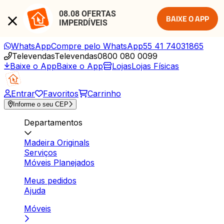
08.08 OFERTAS 
BAIXE O APP
IMPERDÍVEIS
WhatsApp
Compre pelo WhatsApp
55 41 74031865
Televendas
Televendas
0800 080 0099
Baixe o App
Baixe o App
Lojas
Lojas Físicas
Entrar
Favoritos
Carrinho
Informe o seu CEP
Departamentos
Madeira Originals
Serviços
Móveis Planejados
Meus pedidos
Ajuda
Móveis