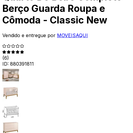
Berço Guarda Roupa e
Cômoda - Classic New
Vendido e entregue por
MOVEISAQUI
(
6
)
ID:
880391811