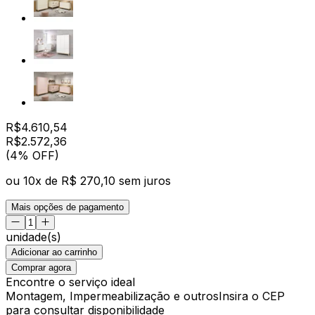
R$
4.610,54
R$
2.572
,
36
(4% OFF)
ou
10
x de
R$ 270,10
sem juros
Mais opções de pagamento
unidade(s)
Adicionar ao carrinho
Comprar agora
Encontre o serviço ideal
Montagem, Impermeabilização e outros
Insira o CEP
para consultar disponibilidade