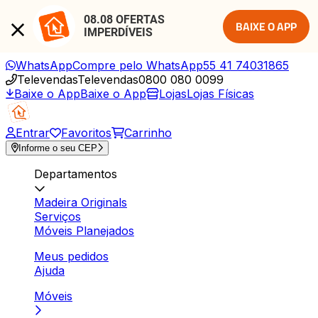
08.08 OFERTAS 
BAIXE O APP
IMPERDÍVEIS
WhatsApp
Compre pelo WhatsApp
55 41 74031865
Televendas
Televendas
0800 080 0099
Baixe o App
Baixe o App
Lojas
Lojas Físicas
Entrar
Favoritos
Carrinho
Informe o seu CEP
Departamentos
Madeira Originals
Serviços
Móveis Planejados
Meus pedidos
Ajuda
Móveis