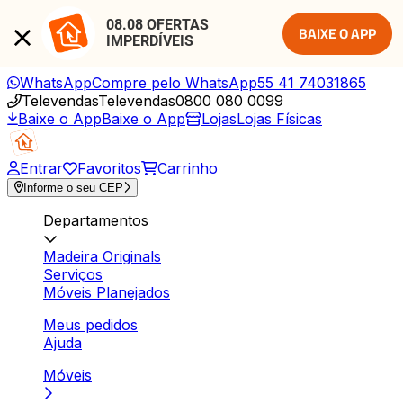
08.08 OFERTAS 
BAIXE O APP
IMPERDÍVEIS
WhatsApp
Compre pelo WhatsApp
55 41 74031865
Televendas
Televendas
0800 080 0099
Baixe o App
Baixe o App
Lojas
Lojas Físicas
Entrar
Favoritos
Carrinho
Informe o seu CEP
Departamentos
Madeira Originals
Serviços
Móveis Planejados
Meus pedidos
Ajuda
Móveis