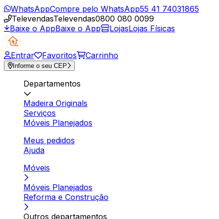
WhatsApp
Compre pelo WhatsApp
55 41 74031865
Televendas
Televendas
0800 080 0099
Baixe o App
Baixe o App
Lojas
Lojas Físicas
Entrar
Favoritos
Carrinho
Informe o seu CEP
Departamentos
Madeira Originals
Serviços
Móveis Planejados
Meus pedidos
Ajuda
Móveis
Móveis Planejados
Reforma e Construção
Outros departamentos