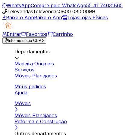
WhatsApp
Compre pelo WhatsApp
55 41 74031865
Televendas
Televendas
0800 080 0099
Baixe o App
Baixe o App
Lojas
Lojas Físicas
Entrar
Favoritos
Carrinho
Informe o seu CEP
Departamentos
Madeira Originals
Serviços
Móveis Planejados
Meus pedidos
Ajuda
Móveis
Móveis Planejados
Reforma e Construção
Outros departamentos