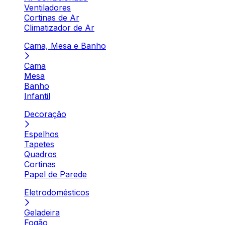
Ventiladores
Cortinas de Ar
Climatizador de Ar
Cama, Mesa e Banho
Cama
Mesa
Banho
Infantil
Decoração
Espelhos
Tapetes
Quadros
Cortinas
Papel de Parede
Eletrodomésticos
Geladeira
Fogão