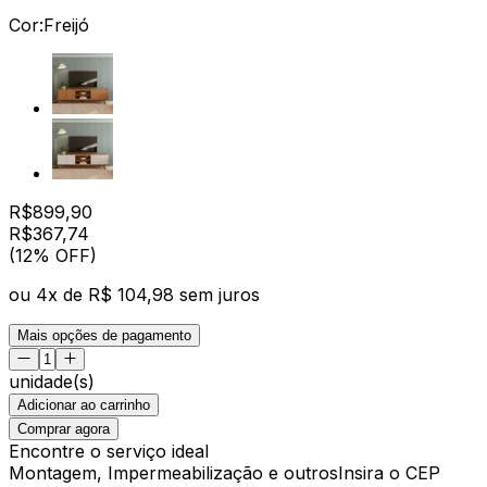
Cor:
Freijó
R$
899,90
R$
367
,
74
(12% OFF)
ou
4
x de
R$ 104,98
sem juros
Mais opções de pagamento
unidade(s)
Adicionar ao carrinho
Comprar agora
Encontre o serviço ideal
Montagem, Impermeabilização e outros
Insira o CEP