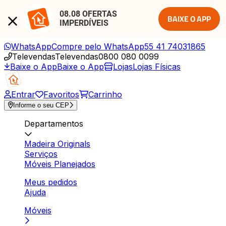
08.08 OFERTAS 
BAIXE O APP
IMPERDÍVEIS
WhatsApp
Compre pelo WhatsApp
55 41 74031865
Televendas
Televendas
0800 080 0099
Baixe o App
Baixe o App
Lojas
Lojas Físicas
Entrar
Favoritos
Carrinho
Informe o seu CEP
Departamentos
Madeira Originals
Serviços
Móveis Planejados
Meus pedidos
Ajuda
Móveis